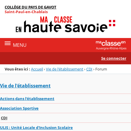
Panneau de gestion des cookies
COLLÈGE DU PAYS DE GAVOT
Menu de la rubrique
Contenu
Saint-Paul-en-Chablais
MENU
Se connecter
Vous êtes ici :
Accueil
›
Vie de l'établissement
›
CDI
›
Forum
Vie de l'établissement
Actions dans l'établissement
Association Sportive
CDI
ULIS : Unité Locale d'Inclusion Scolaire