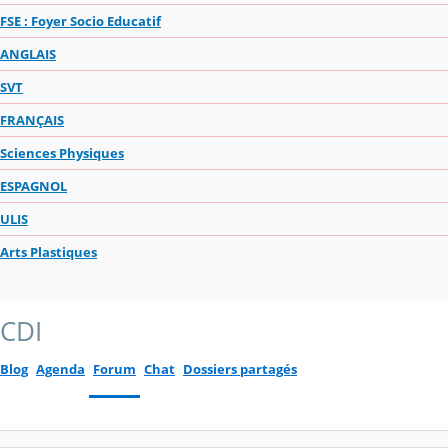
FSE : Foyer Socio Educatif
ANGLAIS
SVT
FRANÇAIS
Sciences Physiques
ESPAGNOL
ULIS
Arts Plastiques
CDI
Blog
Agenda
Forum
Chat
Dossiers partagés