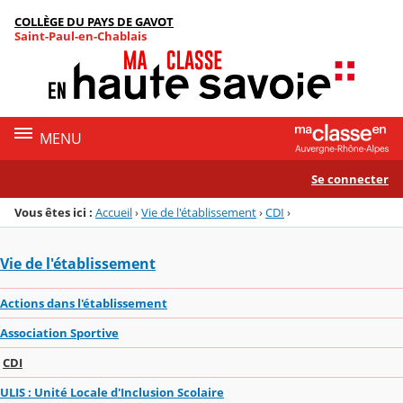
Panneau de gestion des cookies
COLLÈGE DU PAYS DE GAVOT
Menu de la rubrique
Contenu
Saint-Paul-en-Chablais
MENU
Se connecter
Vous êtes ici :
Accueil
›
Vie de l'établissement
›
CDI
›
Vie de l'établissement
Actions dans l'établissement
Association Sportive
CDI
ULIS : Unité Locale d'Inclusion Scolaire