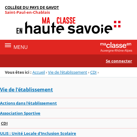
Panneau de gestion des cookies
COLLÈGE DU PAYS DE GAVOT
Menu de la rubrique
Contenu
Saint-Paul-en-Chablais
MENU
Se connecter
Vous êtes ici :
Accueil
›
Vie de l'établissement
›
CDI
›
Vie de l'établissement
Actions dans l'établissement
Association Sportive
CDI
ULIS : Unité Locale d'Inclusion Scolaire