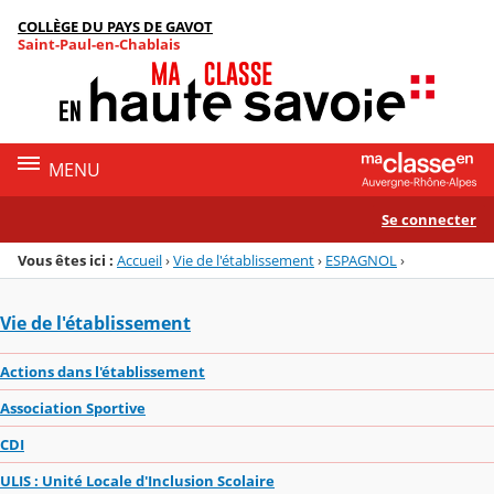
Panneau de gestion des cookies
COLLÈGE DU PAYS DE GAVOT
Menu de la rubrique
Contenu
Saint-Paul-en-Chablais
MENU
Se connecter
Vous êtes ici :
Accueil
›
Vie de l'établissement
›
ESPAGNOL
›
Vie de l'établissement
Actions dans l'établissement
Association Sportive
CDI
ULIS : Unité Locale d'Inclusion Scolaire