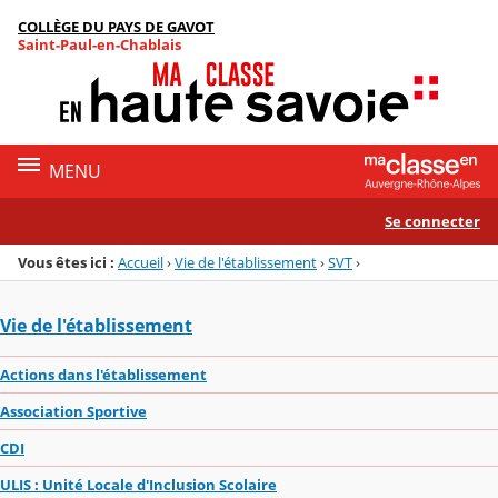
Panneau de gestion des cookies
COLLÈGE DU PAYS DE GAVOT
Menu de la rubrique
Contenu
Saint-Paul-en-Chablais
MENU
Se connecter
Vous êtes ici :
Accueil
›
Vie de l'établissement
›
SVT
›
Vie de l'établissement
Actions dans l'établissement
Association Sportive
CDI
ULIS : Unité Locale d'Inclusion Scolaire