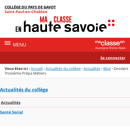
Panneau de gestion des cookies
COLLÈGE DU PAYS DE GAVOT
Menu de la rubrique
Contenu
Saint-Paul-en-Chablais
MENU
Se connecter
Vous êtes ici :
Accueil
›
Actualités du collège
›
Actualités
›
Blog
›
Dossiers
Troisième Prépa Métiers
Actualités du collège
Actualités
Santé Social