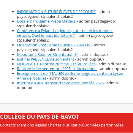
INFORMATION FUTURS ÉLÈVES DE SECONDE
- admin
paysdegavot-stpaulenchablais2
Dossiers Troisième Prépa Métiers
- admin paysdegavot-
stpaulenchablais2
Conférence à Évian : Les jeunes, Internet et les mondes
virtuels. Quel impact identitaire ?
- admin paysdegavot-
stpaulenchablais2
Orientation Post 3eme DERNIÈRES INFOS
- admin
paysdegavot-stpaulenchablais2
Diaporama Réunion Orientation 3°
- admin dupraux
Justifier l'ABSENCE de son enfant
- admin dupraux
NOUVEAUTÉ Rentrée 2025 : ACCÈS au collège
- admin dupraux
Rentrée le 1er septembre 2025 : informations
- admin dupraux
Enseignement de l'ITALIEN en 3ème langue vivante au Lycée
Anna de Noailles
- admin dupraux
Inscription aux Transports Scolaires Rentrée 2025
- admin
dupraux
COLLÈGE DU PAYS DE GAVOT
Contacts
Mentions légales
Chartes d'utilisation
Données personnelles