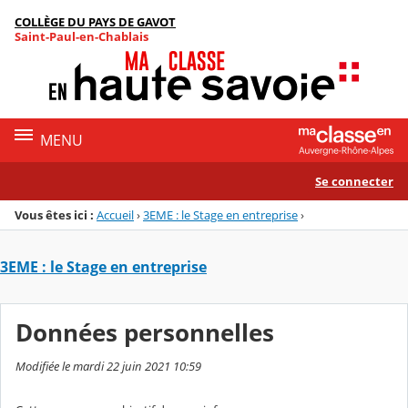
Panneau de gestion des cookies
COLLÈGE DU PAYS DE GAVOT
Menu de la rubrique
Contenu
Saint-Paul-en-Chablais
MENU
Se connecter
Vous êtes ici :
Accueil
›
3EME : le Stage en entreprise
›
3EME : le Stage en entreprise
Données personnelles
Modifiée le mardi 22 juin 2021 10:59