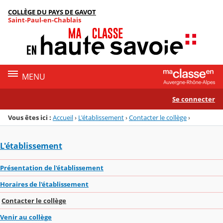
Panneau de gestion des cookies
COLLÈGE DU PAYS DE GAVOT
Menu de la rubrique
Contenu
Saint-Paul-en-Chablais
MENU
Se connecter
Vous êtes ici :
Accueil
›
L'établissement
›
Contacter le collège
›
L'établissement
Présentation de l'établissement
Horaires de l'établissement
Contacter le collège
Venir au collège