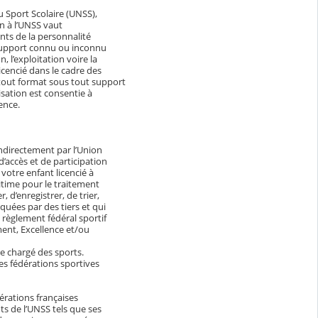
 Sport Scolaire (UNSS),
ion à l’UNSS vaut
ents de la personnalité
t support connu ou inconnu
, l’exploitation voire la
cencié dans le cadre des
tout format sous tout support
sation est consentie à
ence.
indirectement par l’Union
’accès et de participation
otre enfant licencié à
gitime pour le traitement
 d’enregistrer, de trier,
quées par des tiers et qui
u règlement fédéral sportif
ment, Excellence et/ou
tre chargé des sports.
es fédérations sportives
dérations françaises
nts de l’UNSS tels que ses