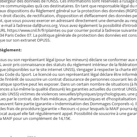
hébergeur des données de l’UNSS. Ces informations sont réservées à l’usage 
tre communiquées qu’à ces destinataires. En tant que responsable légal du m
x dispositions du Règlement général sur la protection des données (RGPD)
droit d’accès, de rectification, d’opposition et d’effacement des données p
nt, que vous pouvez exercer en adressant directement une demande au res
 e-mail à l’adresse daf@unss.org. Vous avez également la possibilité d’intro
l’URL https://www.cnil.fr/fr/plaintes ou par courrier postal à l’adresse suivant
4 Paris Cedex 07. La politique générale de protection des données est consul
 que sur son extranet OPUSS.
Règlement:
essus ou son représentant légal (pour les mineurs) déclare se conformer aux 
 avoir pris connaissance des statuts du règlement intérieur de la fédératio
tique (disponibles sur le site internet UNSS), s’engager à respecter la charte
 Code du Sport. Le licencié ou son représentant légal déclare être informé
 de l’intérêt de souscrire un contrat d’assurance de personnes couvrant le
atique sportive peut les exposer. Dans un certain nombre de situations (à l’
lences a lui-même la qualité d’assuré) les garanties actuelles du contrat UN
nciés UNSS) victimes de violences sexuelles/physiques/psychologiques, une p
ues par le contrat, des frais médicaux, pharmaceutiques et d’hospitalisation
euvent faire partie (garantie « Indemnisation des Dommages Corporels »). I
 des frais de procédure (garantie « Recours ») pour lesquels la MAIF pourra 
ocat auquel elle fait régulièrement appel. Possibilité de souscrire à une gara
e la MAIF pour un complément de 14,15€.