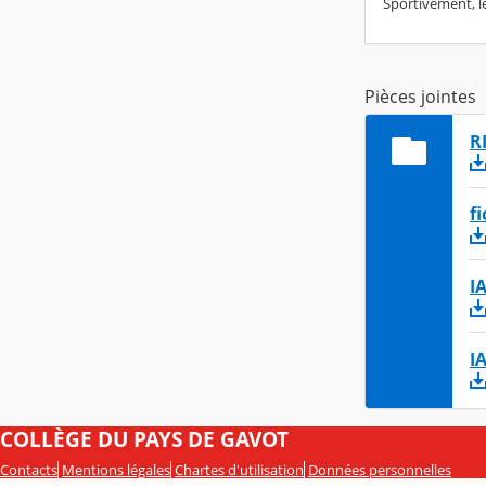
Sportivement, l
Pièces jointes
R
f
I
I
COLLÈGE DU PAYS DE GAVOT
Contacts
Mentions légales
Chartes d'utilisation
Données personnelles