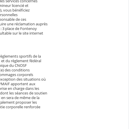
des services concernés
ineur licencié et
, vous bénéficiez
ersonnelles
ponsable de ces
duire une réclamation auprès
e : 3 place de Fontenoy
table sur le site internet
règlements sportifs de la
n et du règlement fédéral
 éthique du CNOSF
(e) des conditions
s dommages corporels
exception des situations où
SS/MAIF apportent aux
rise en charge dans les
 dont les séances de soutien
l en sera de même de la
également proposer les
ntie corporelle renforcée