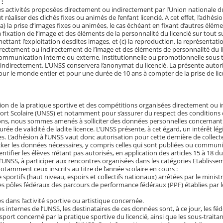
 :
es activités proposées directement ou indirectement par l’Union nationale du
t réaliser des clichés fixes ou animés de l’enfant licencié. A cet effet, l’adhés
a) la prise d’images fixes ou animées, le cas échéant en fixant d’autres élém
 la fixation de l’image et des éléments de la personnalité du licencié sur tou
ettant l’exploitation desdites images, et (c) la reproduction, la représentation
irectement ou indirectement de l’image et des éléments de personnalité du li
ommunication interne ou externe, institutionnelle ou promotionnelle sous 
indirectement. L’UNSS conservera l’anonymat du licencié. La présente autori
pour le monde entier et pour une durée de 10 ans à compter de la prise de lic
tion de la pratique sportive et des compétitions organisées directement ou 
ort Scolaire (UNSS) et notamment pour s’assurer du respect des conditions d
ons, nous sommes amenés à solliciter des données personnelles concernant v
urée de validité de ladite licence. L’UNSS présente, à cet égard, un intérêt lé
s. L’adhésion à l’UNSS vaut donc autorisation pour cette dernière de collecter,
ocker les données nécessaires, y compris celles qui sont publiées ou communi
ntifier les élèves n’étant pas autorisés, en application des articles 15 à 18 d
 l’UNSS, à participer aux rencontres organisées dans les catégories Etablisse
otamment ceux inscrits au titre de l’année scolaire en cours :
de sportifs (haut niveau, espoirs et collectifs nationaux) arrêtées par le minis
 des pôles fédéraux des parcours de performance fédéraux (PPF) établies par l
s dans l’activité sportive ou artistique concernée.
es internes de l’UNSS, les destinataires de ces données sont, à ce jour, les fé
sport concerné par la pratique sportive du licencié, ainsi que les sous-traita