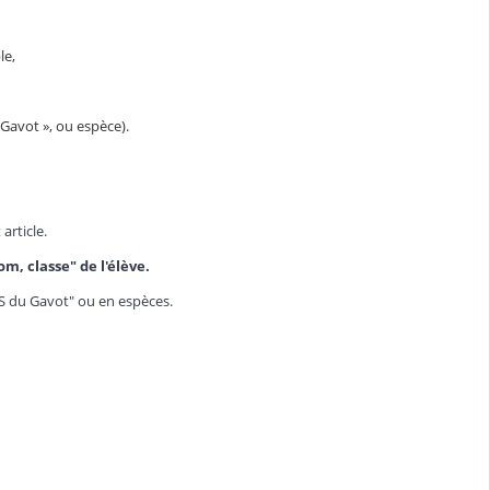
le,
 Gavot », ou espèce).
article.
m, classe" de l'élève.
"AS du Gavot" ou en espèces.