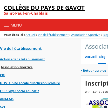
Panneau de gestion des cookies
COLLÈGE DU PAYS DE GAVOT
Menu de la rubrique
Contenu
Saint-Paul-en-Chablais
MENU
Vous êtes ici :
Accueil
›
Vie de l'établissement
›
Association Sportive
›
Blo
Associa
Vie de l'établissement
Accueil
Blog
Actions dans l'établissement
Association Sportive
‹
Retour au blog
CDI
Inscript
ULIS : Unité Locale d'Inclusion Scolaire
FSE : Foyer Socio Educatif
Par DANIEL LAMBO
ANGLAIS
SVT