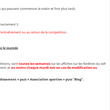
s qui peuvent commencer le matin et finir plus tard).
rrectement !)
 l'entraînement ou au retour de la compétition.
te la journée
.
itions, sont
toutes les semaines
sur les affiches sur les fenêtres du self
ment, et
au moins chaque mardi soir en cas de modification ou
blissement » puis « Association sportive » puis "Blog".