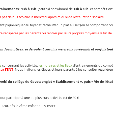
traînements : 13h à 15h
(sauf ski-snowboard de
13h à 16h
, et compétition
y a pas de bus scolaire le mercredi après-midi ni de restauration scolaire.
nt pique-niquer au foyer et réchauffer un plat au self (en se comportant co
tre récupérés par les parents ou rentrer par leurs propres moyens à la fin de
s, facultatives, se déroulent certains mercredis après-midi et parfois tou
s
concernant les activités,
les horaires et les lieux
d'entrainements ou compét
sur l'ENT
.
Nous invitons les élèves et leurs parents à les consulter régulière
 web) du collège du Gavot: onglet « Établissement », puis « Vie de l’éta
pour participer à une ou plusieurs activités est de 30 €
 : 20€ dès le 2ème enfant qui s'inscrit.