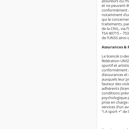
assureurs ou l’
et ne peuvent ê
conformément au
notamment d’un 
qui le concerne
traitements, par
de la CNIL, via 
TSA 80715 – 7533
de l’UNSS ainsi
Assurances & 
Le licencié ci-d
fédération UNSS,
sportif et artis
conformément au
d’assurances et
auxquels leur pr
l’auteur des vio
adhérents (lice
conditions prév
psychologique p
prise en charge
services d’un av
“I.A sport +” d