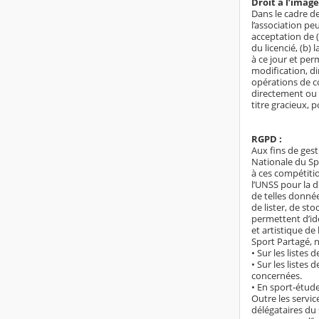
Droit à l’image
Dans le cadre d
l’association peu
acceptation de (
du licencié, (b)
à ce jour et perm
modification, d
opérations de c
directement ou 
titre gracieux, 
RGPD :
Aux fins de ges
Nationale du Sp
à ces compétiti
l’UNSS pour la d
de telles donnée
de lister, de st
permettent d’ide
et artistique de
Sport Partagé, n
• Sur les listes 
• Sur les listes
concernées.
• En sport-étude
Outre les servic
délégataires du 