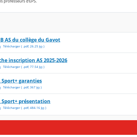
es professeurs d’EPS.
IB AS du collège du Gavot
Télécharger
( .
pdf
,
26.25
ko
)
iche inscription AS 2025-2026
Télécharger
( .
pdf
,
77.54
ko
)
A Sport+ garanties
Télécharger
( .
pdf
,
367
ko
)
A Sport+ présentation
Télécharger
( .
pdf
,
484.16
ko
)