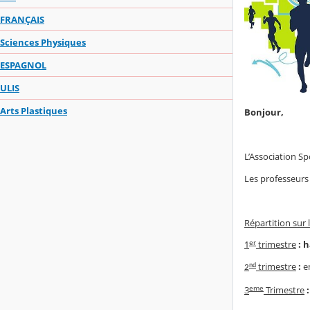
FRANÇAIS
Sciences Physiques
ESPAGNOL
ULIS
Arts Plastiques
Bonjour,
L’Association Sp
Les professeurs
Répartition sur 
er
1
trimestre
: 
trimestre
:
e
nd
2
eme
3
Trimestre
: