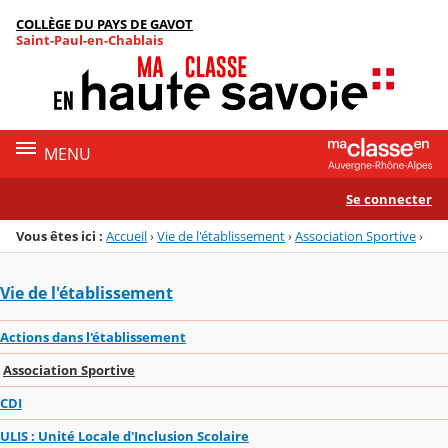
Panneau de gestion des cookies
COLLÈGE DU PAYS DE GAVOT
Menu de la rubrique
Contenu
Saint-Paul-en-Chablais
MENU
Se connecter
Vous êtes ici :
Accueil
›
Vie de l'établissement
›
Association Sportive
›
Vie de l'établissement
Actions dans l'établissement
Association Sportive
CDI
ULIS : Unité Locale d'Inclusion Scolaire