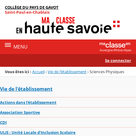
Panneau de gestion des cookies
COLLÈGE DU PAYS DE GAVOT
Menu de la rubrique
Contenu
Saint-Paul-en-Chablais
MENU
Se connecter
Vous êtes ici :
Accueil
›
Vie de l'établissement
›
Sciences Physiques
Vie de l'établissement
Actions dans l'établissement
Association Sportive
CDI
ULIS : Unité Locale d'Inclusion Scolaire