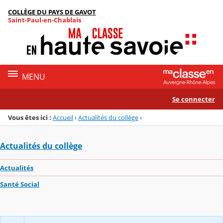
Panneau de gestion des cookies
COLLÈGE DU PAYS DE GAVOT
Menu de la rubrique
Contenu
Saint-Paul-en-Chablais
MENU
Se connecter
Vous êtes ici :
Accueil
›
Actualités du collège
›
Actualités du collège
Actualités
Santé Social