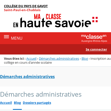
Panneau de gestion des cookies
COLLÈGE DU PAYS DE GAVOT
Menu de la rubrique
Contenu
Saint-Paul-en-Chablais
MENU
Se connecter
Vous êtes ici :
Accueil
›
Démarches administratives
›
Blog
›
Inscription au
collège en cours d'année scolaire
Démarches administratives
Démarches administratives
Accueil
Blog
Dossiers partagés