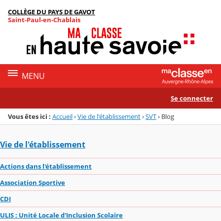
Panneau de gestion des cookies
COLLÈGE DU PAYS DE GAVOT
Menu de la rubrique
Contenu
Saint-Paul-en-Chablais
MENU
Se connecter
Vous êtes ici :
Accueil
›
Vie de l'établissement
›
SVT
›
Blog
Vie de l'établissement
Actions dans l'établissement
Association Sportive
CDI
ULIS : Unité Locale d'Inclusion Scolaire