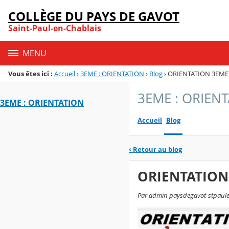
Panneau de gestion des cookies
COLLÈGE DU PAYS DE GAVOT
Menu de la rubrique
Contenu
Saint-Paul-en-Chablais
MENU
Vous êtes ici :
Accueil
›
3EME : ORIENTATION
›
Blog
›
ORIENTATION 3EME : 
3EME : ORIEN
3EME : ORIENTATION
Accueil
Blog
‹
Retour au blog
ORIENTATION 3
Par admin paysdegavot-stpaulenc