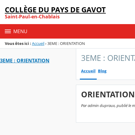
Panneau de gestion des cookies
COLLÈGE DU PAYS DE GAVOT
Menu de la rubrique
Contenu
Saint-Paul-en-Chablais
MENU
Vous êtes ici :
Accueil
›
3EME : ORIENTATION
3EME : ORIEN
3EME : ORIENTATION
Accueil
Blog
ORIENTATION
Par admin dupraux, publié le me