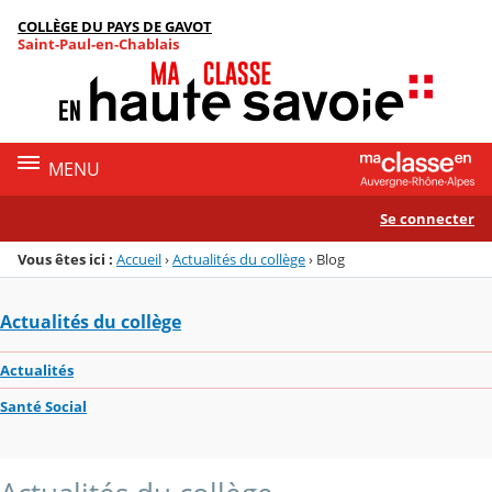
Panneau de gestion des cookies
COLLÈGE DU PAYS DE GAVOT
Menu de la rubrique
Contenu
Saint-Paul-en-Chablais
MENU
Se connecter
Vous êtes ici :
Accueil
›
Actualités du collège
›
Blog
Actualités du collège
Actualités
Santé Social