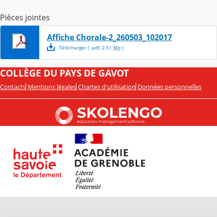
Pièces jointes
Affiche Chorale-2_260503_102017
Télécharger
( .
pdf
,
2.51
Mo
)
COLLÈGE DU PAYS DE GAVOT
Contacts
Mentions légales
Chartes d'utilisation
Données personnelles