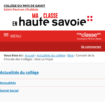
Panneau de gestion des cookies
COLLÈGE DU PAYS DE GAVOT
Menu de la rubrique
Contenu
Saint-Paul-en-Chablais
MENU
Se connecter
Vous êtes ici :
Accueil
›
Actualités du collège
›
Blog
›
Concert de la
Chorale des Collèges : Give us Hope
Actualités du collège
Actualités
Santé Social