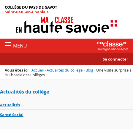
Panneau de gestion des cookies
COLLÈGE DU PAYS DE GAVOT
Menu de la rubrique
Contenu
Saint-Paul-en-Chablais
MENU
Se connecter
Vous êtes ici :
Accueil
›
Actualités du collège
›
Blog
›
Une visite surprise à
la Chorale des Collèges
Actualités du collège
Actualités
Santé Social