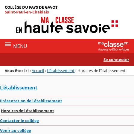
Panneau de gestion des cookies
COLLÈGE DU PAYS DE GAVOT
Menu de la rubrique
Contenu
Saint-Paul-en-Chablais
MENU
Se connecter
Vous êtes ici :
Accueil
›
L'établissement
›
Horaires de l'établissement
L'établissement
Présentation de l'établissement
Horaires de l'établissement
Contacter le collège
Venir au collège