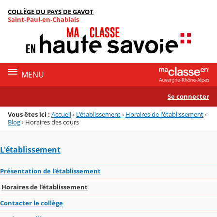
Panneau de gestion des cookies
COLLÈGE DU PAYS DE GAVOT
Menu de la rubrique
Contenu
Saint-Paul-en-Chablais
MENU
Se connecter
Vous êtes ici :
Accueil
›
L'établissement
›
Horaires de l'établissement
›
Blog
›
Horaires des cours
L'établissement
Présentation de l'établissement
Horaires de l'établissement
Contacter le collège