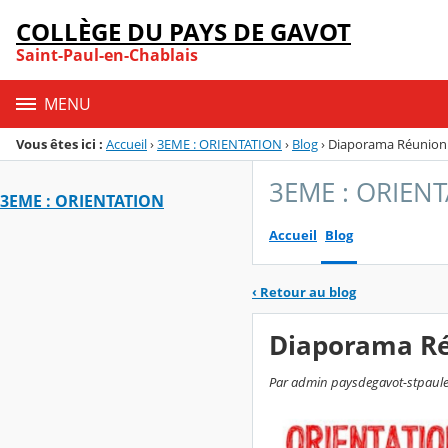
Panneau de gestion des cookies
COLLÈGE DU PAYS DE GAVOT
Menu de la rubrique
Contenu
Saint-Paul-en-Chablais
MENU
Vous êtes ici :
Accueil
›
3EME : ORIENTATION
›
Blog
›
Diaporama Réunion 
3EME : ORIEN
3EME : ORIENTATION
Accueil
Blog
‹
Retour au blog
Diaporama Ré
Par admin paysdegavot-stpaulenc