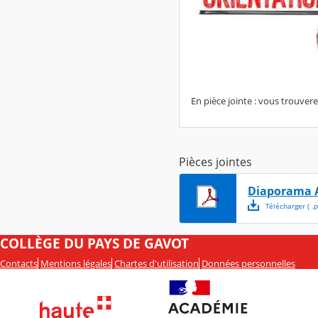
En pièce jointe : vous trouver
Pièces jointes
Diaporama 
Télécharger
( .
p
COLLÈGE DU PAYS DE GAVOT
Contacts
Mentions légales
Chartes d'utilisation
Données personnelles