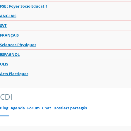
FSE : Foyer Socio Educatif
ANGLAIS
SVT
FRANÇAIS
Sciences Physiques
ESPAGNOL
ULIS
Arts Plastiques
CDI
Blog
Agenda
Forum
Chat
Dossiers partagés