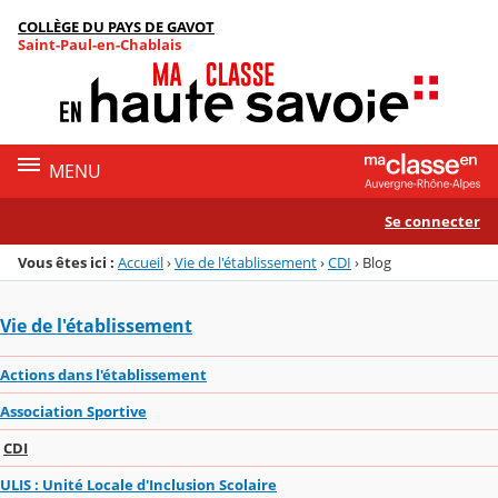
Panneau de gestion des cookies
COLLÈGE DU PAYS DE GAVOT
Menu de la rubrique
Contenu
Saint-Paul-en-Chablais
MENU
Se connecter
Vous êtes ici :
Accueil
›
Vie de l'établissement
›
CDI
›
Blog
Vie de l'établissement
Actions dans l'établissement
Association Sportive
CDI
ULIS : Unité Locale d'Inclusion Scolaire